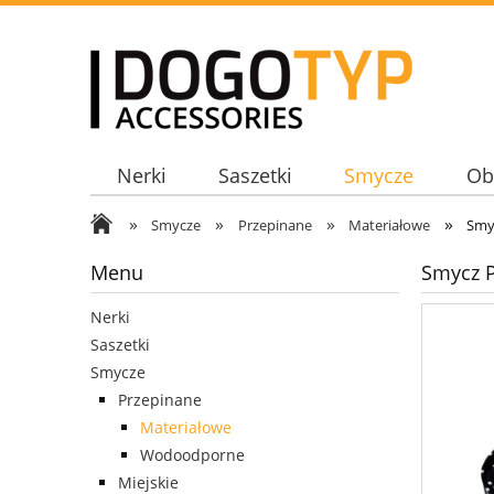
Nerki
Saszetki
Smycze
Ob
»
»
»
»
Smycze
Przepinane
Materiałowe
Smy
Menu
Smycz P
Nerki
Saszetki
Smycze
Przepinane
Materiałowe
Wodoodporne
Miejskie