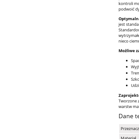
kontroli m
podwoić dy
Optymalna
jest stand
Standardo
wytrzymałe 
nieco ciemn
Możliwe z
Spac
Wyjś
Tren
Szko
Udzi
Zaprojekt
Tworzone z
warstw mat
Dane t
Przeznacz
Materiał