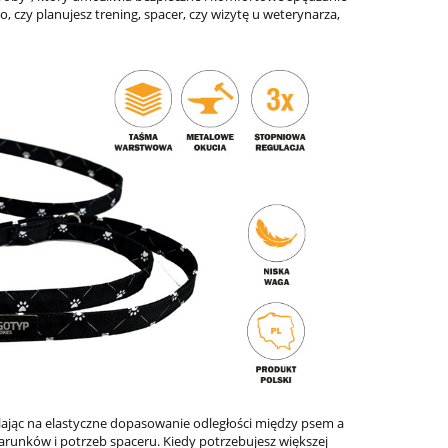
 czy planujesz trening, spacer, czy wizytę u weterynarza,
Nerka Treningowa "Monstery"
Owczarek Podh
199,00 zł
13,0
do koszyka
do ko
ając na elastyczne dopasowanie odległości między psem a
unków i potrzeb spaceru. Kiedy potrzebujesz większej