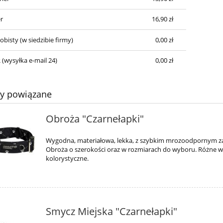
r
16,90 zł
obisty
(w siedzibie firmy)
0,00 zł
R
(wysyłka e-mail 24)
0,00 zł
ty powiązane
Obroża "Czarnełapki"
Wygodna, materiałowa, lekka, z szybkim mrozoodpornym z
Obroża o szerokości oraz w rozmiarach do wyboru. Różne w
kolorystyczne.
Smycz Miejska "Czarnełapki"