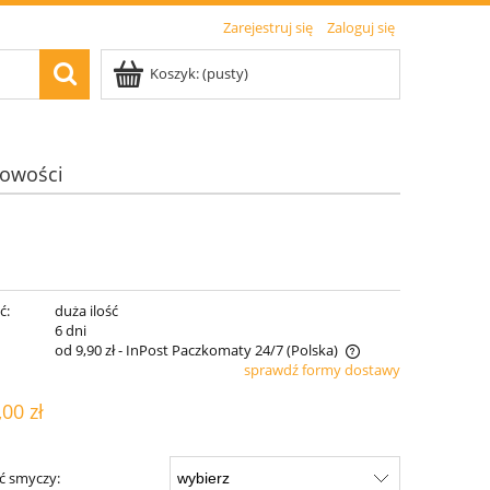
Zarejestruj się
Zaloguj się
Koszyk:
(pusty)
owości
ć:
duża ilość
:
6 dni
od 9,90 zł
- InPost Paczkomaty 24/7
(Polska)
sprawdź formy dostawy
Cena nie zawiera ewentualnych kosztów
,00 zł
płatności
ć smyczy: