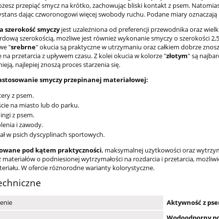
ożesz przepiąć smycz na krótko, zachowując bliski kontakt z psem. Natom
stans dając czworonogowi więcej swobody ruchu. Podane miary oznaczają
 szerokość smyczy
jest uzależniona od preferencji przewodnika oraz wi
ardową szerokością, możliwe jest również wykonanie smyczy o szerokości 2
we "
srebrne
" okucia są praktyczne w utrzymaniu oraz całkiem dobrze znoszą
na przetarcia z upływem czasu. Z kolei okucia w kolorze "
złotym
" są najba
ieją, najlepiej znoszą proces starzenia się.
astosowanie smyczy przepinanej materiałowej:
ery z psem.
cie na miasto lub do parku.
ingi z psem.
lenia i zawody.
ał w psich dyscyplinach sportowych.
owane pod kątem praktyczności
, maksymalnej użytkowości oraz wytrzy
 materiałów o podniesionej wytrzymałości na rozdarcia i przetarcia, możliwi
eriału. W ofercie różnorodne warianty kolorystyczne.
echniczne
enie
Aktywność z ps
Wodoodporny po