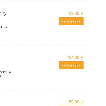
rny"
59,00 zł
do koszyka
ub na
254,00 zł
do koszyka
aszetki w
a.
89,00 zł