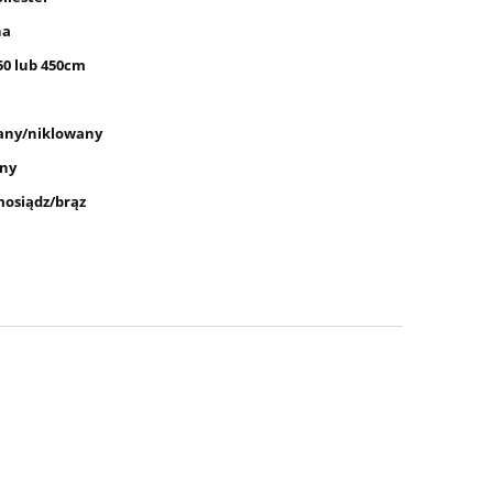
na
350 lub 450cm
any/niklowany
any
mosiądz/brąz