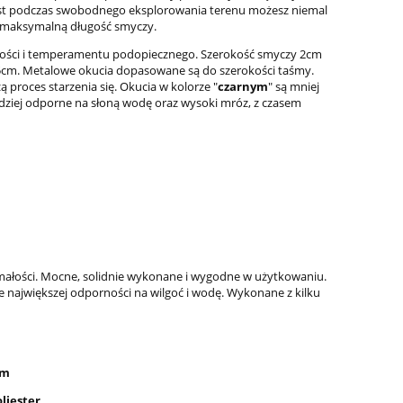
iast podczas swobodnego eksplorowania terenu możesz niemal
 maksymalną długość smyczy.
elkości i temperamentu podopiecznego. Szerokość smyczy 2cm
,5cm. Metalowe okucia dopasowane są do szerokości taśmy.
 proces starzenia się. Okucia w kolorze "
czarnym
" są mniej
rdziej odporne na słoną wodę oraz wysoki mróz, z czasem
małości. Mocne, solidnie wykonane i wygodne w użytkowaniu.
e największej odporności na wilgoć i wodę. Wykonane z kilku
em
liester