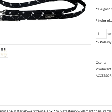
*
Długość 
*
Kolor oku
szt
*
- Pole w
Ocena:
Producent
ACCESSOR
epinana
Materiałowa
"Czarnełapki"
to niezastąpiony element "psiej gard