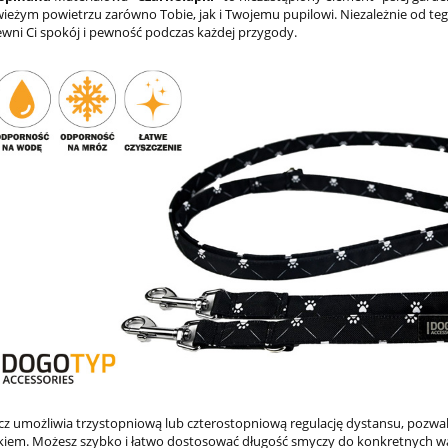
ieżym powietrzu zarówno Tobie, jak i Twojemu pupilowi. Niezależnie od tego,
wni Ci spokój i pewność podczas każdej przygody.
Perski FCI269 Saluki
Gończy Polski FCI354
13,00 zł
13,00 zł
do koszyka
do koszyka
z umożliwia trzystopniową lub czterostopniową regulację dystansu, pozwal
iem. Możesz szybko i łatwo dostosować długość smyczy do konkretnych war