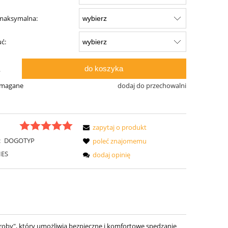
maksymalna:
ć:
do koszyka
.
ymagane
dodaj do przechowalni
zapytaj o produkt
:
DOGOTYP
poleć znajomemu
IES
dodaj opinię
eroby", który umożliwia bezpieczne i komfortowe spędzanie