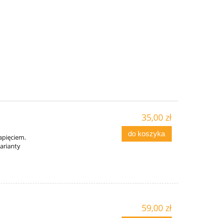
35,00 zł
do koszyka
apięciem.
arianty
59,00 zł