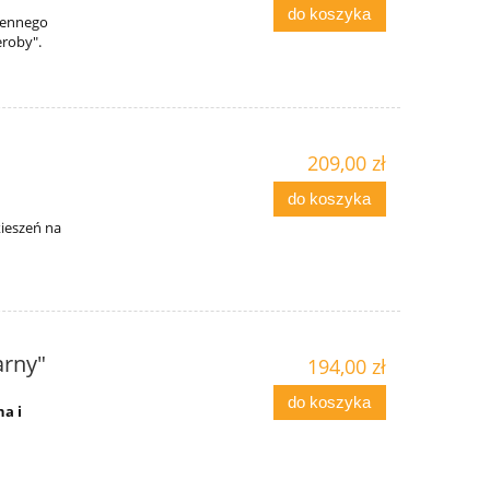
do koszyka
ziennego
eroby".
209,00 zł
do koszyka
i
ieszeń na
arny"
194,00 zł
do koszyka
a i