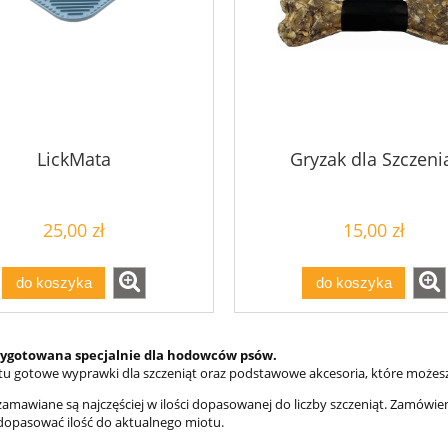
LickMata
Gryzak dla Szczeni
25,00 zł
15,00 zł
do koszyka
do koszyka
zygotowana specjalnie dla hodowców psów.
 tu gotowe wyprawki dla szczeniąt oraz podstawowe akcesoria, które możesz 
amawiane są najczęściej w ilości dopasowanej do liczby szczeniąt. Zamówien
dopasować ilość do aktualnego miotu.