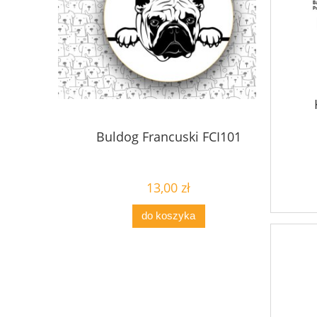
I297
Buldog Francuski FCI101
Chart 
13,00 zł
do koszyka