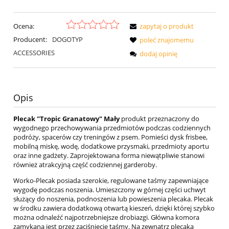
Ocena:
zapytaj o produkt
Producent:
DOGOTYP
poleć znajomemu
ACCESSORIES
dodaj opinię
Opis
Plecak "Tropic Granatowy" Mały
produkt przeznaczony do
wygodnego przechowywania przedmiotów podczas codziennych
podróży, spacerów czy treningów z psem. Pomieści dysk frisbee,
mobilną miskę, wodę, dodatkowe przysmaki, przedmioty aportu
oraz inne gadżety. Zaprojektowana forma niewątpliwie stanowi
również atrakcyjną część codziennej garderoby.
Worko-Plecak posiada szerokie, regulowane taśmy zapewniające
wygodę podczas noszenia. Umieszczony w górnej części uchwyt
służący do noszenia, podnoszenia lub powieszenia plecaka. Plecak
w środku zawiera dodatkową otwartą kieszeń, dzięki której szybko
można odnaleźć najpotrzebniejsze drobiazgi. Główna komora
zamykana jest przez zaciśnięcie taśmy. Na zewnątrz plecaka