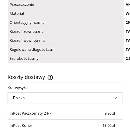
Przeznaczenie
Ak
Materiał
Wo
Orientacyjny rozmiar
2
Kieszeń zewnętrzna
T
Kieszeń wewnętrzna
T
Regulowana długość taśm
T
Szerokość taśmy
2
Koszty dostawy
Cena nie zawiera ewentualnych kosztów płatności
Kraj wysyłki:
InPost Paczkomaty 24/7
9,90 zł
InPost Kurier
13,90 zł