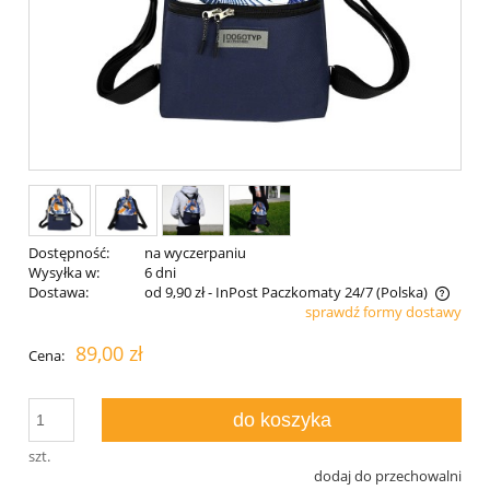
Dostępność:
na wyczerpaniu
Wysyłka w:
6 dni
Dostawa:
od 9,90 zł
- InPost Paczkomaty 24/7
(Polska)
sprawdź formy dostawy
Cena nie zawiera ewentualnych kosztów płatności
89,00 zł
Cena:
do koszyka
szt.
dodaj do przechowalni