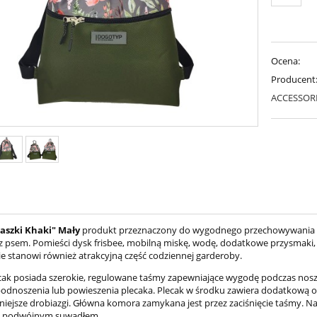
Ocena:
Producent
ACCESSOR
taszki Khaki" Mały
produkt przeznaczony do wygodnego przechowywania p
z psem. Pomieści dysk frisbee, mobilną miskę, wodę, dodatkowe przysmaki
ie stanowi również atrakcyjną część codziennej garderoby.
ak posiada szerokie, regulowane taśmy zapewniające wygodę podczas nosze
podnoszenia lub powieszenia plecaka. Plecak w środku zawiera dodatkową ot
niejsze drobiazgi. Główna komora zamykana jest przez zaciśnięcie taśmy. 
z podwójnym suwadłem.