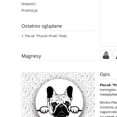
Nowości
Promocje
Ostatnio oglądane
Plecak "Ptaszki Khaki" Mały
Magnesy
Opis
Plecak "P
treningów 
niewątpliw
Worko-Plec
noszenia, 
najpotrzeb
na zamek 