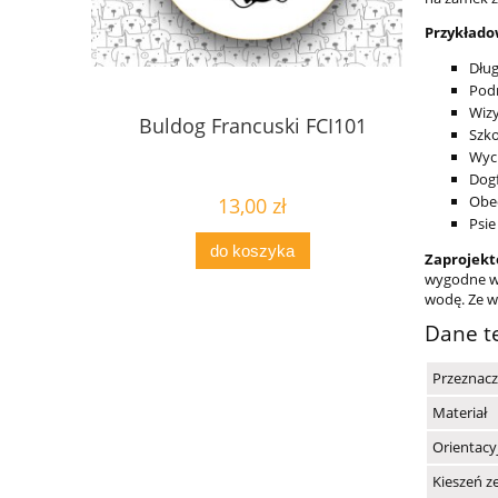
Przykłado
Dług
Pod
Wizy
I297
Buldog Francuski FCI101
Chart 
Szko
Wyci
Dogf
Obed
13,00 zł
Psie
do koszyka
Zaprojekt
wygodne w 
wodę. Ze w
Dane t
Przeznacz
Materiał
Orientacy
Kieszeń z