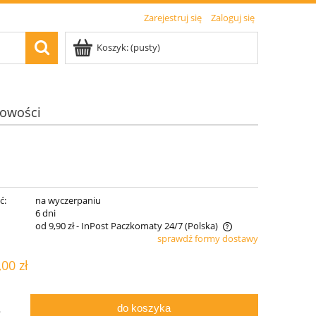
Zarejestruj się
Zaloguj się
Koszyk:
(pusty)
owości
ć:
na wyczerpaniu
:
6 dni
od 9,90 zł
- InPost Paczkomaty 24/7
(Polska)
sprawdź formy dostawy
Cena nie zawiera ewentualnych kosztów
,00 zł
płatności
do koszyka
.