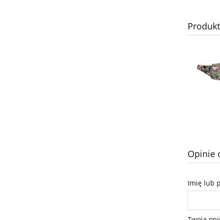
Produk
Opinie 
Imię lub 
Twoja opi