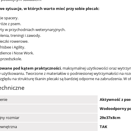
we sytuacje, w których warto mieć przy sobie plecak:
ie spacery.
róże z psem.
ty w przychodniach weterynaryjnych.
Perski FCI269 Saluki
Gończy Polski FCI354
lenia, treningi i zawody.
eczki rowerowe.
risbee i Agility.
ience i Nose Work.
13,00 zł
13,00 zł
 przedszkole.
do koszyka
do koszyka
owane pod kątem praktyczności
, maksymalnej użytkowości oraz wytrzym
użytkowaniu. Tworzone z materiałów o podniesionej wytrzymałości na rozdarc
zględu na strukturę tkanin plecaki są bardziej odporne na zabrudzenia. W o
echniczne
enie
Aktywność z ps
Wodoodporny pol
jny rozmiar
29x37x8cm
ewnętrzna
TAK