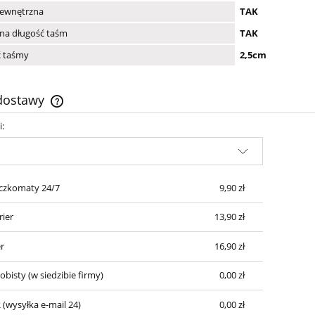
wewnętrzna
TAK
na długość taśm
TAK
ć taśmy
2,5cm
 dostawy
i:
Cena nie zawiera ewentualnych kosztów
płatności
czkomaty 24/7
9,90 zł
rier
13,90 zł
r
16,90 zł
obisty
(w siedzibie firmy)
0,00 zł
R
(wysyłka e-mail 24)
0,00 zł