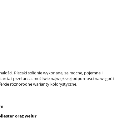
Nerka Treningowa "Monstery"
Owczarek Podh
199,00 zł
13,0
do koszyka
do ko
ałości. Plecaki solidnie wykonane, są mocne, pojemne i
ia i przetarcia, możliwie największej odporności na wilgoć i
fercie różnorodne warianty kolorystyczne.
em
iester oraz welur