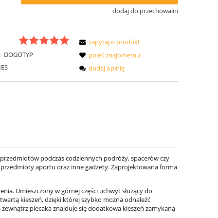
dodaj do przechowalni
zapytaj o produkt
:
DOGOTYP
poleć znajomemu
IES
dodaj opinię
rzedmiotów podczas codziennych podróży, spacerów czy
, przedmioty aportu oraz inne gadżety. Zaprojektowana forma
nia. Umieszczony w górnej części uchwyt służący do
wartą kieszeń, dzięki której szybko można odnaleźć
Na zewnątrz plecaka znajduje się dodatkowa kieszeń zamykaną