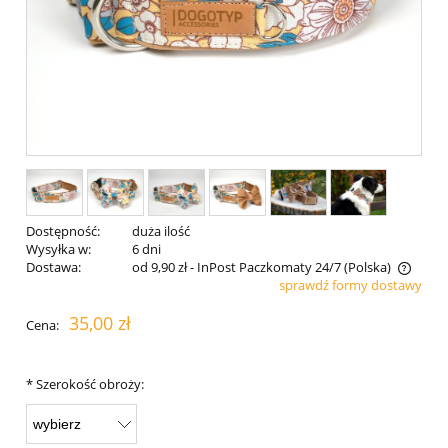
Dostępność:
duża ilość
Wysyłka w:
6 dni
Dostawa:
od 9,90 zł
- InPost Paczkomaty 24/7
(Polska)
sprawdź formy dostawy
Cena nie zawiera ewentualnych kosztów płatności
35,00 zł
Cena:
*
Szerokość obroży: