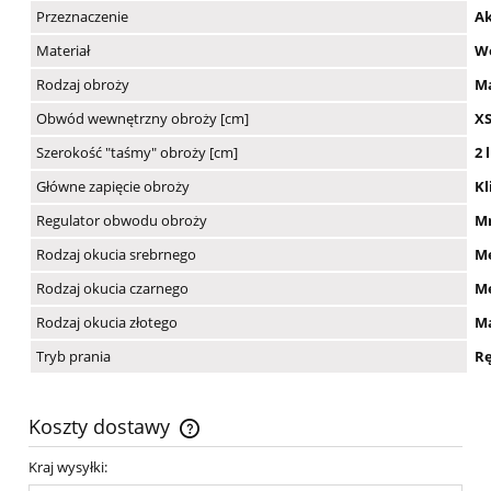
Przeznaczenie
Ak
Materiał
Wo
Rodzaj obroży
Ma
Obwód wewnętrzny obroży [cm]
XS
Szerokość "taśmy" obroży [cm]
2 
Główne zapięcie obroży
Kl
Regulator obwodu obroży
Mr
Rodzaj okucia srebrnego
M
Rodzaj okucia czarnego
Me
Rodzaj okucia złotego
Ma
Tryb prania
Rę
Koszty dostawy
Cena nie zawiera ewentualnych kosztów płatności
Kraj wysyłki: