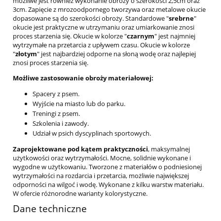
możliwe jest również wykonanie obroży o szerokości 2,5cm oraz
3cm. Zapięcie z mrozoodpornego tworzywa oraz metalowe okucie
dopasowane są do szerokości obroży. Standardowe "
srebrne
"
okucie jest praktyczne w utrzymaniu oraz umiarkowanie znosi
proces starzenia się. Okucie w kolorze "
czarnym
" jest najmniej
wytrzymałe na przetarcia z upływem czasu. Okucie w kolorze
"
złotym
" jest najbardziej odporne na słoną wodę oraz najlepiej
znosi proces starzenia się.
Możliwe zastosowanie obroży materiałowej:
Spacery z psem.
Wyjście na miasto lub do parku.
Treningi z psem.
Szkolenia i zawody.
Udział w psich dyscyplinach sportowych.
Zaprojektowane pod kątem praktyczności
, maksymalnej
użytkowości oraz wytrzymałości. Mocne, solidnie wykonane i
wygodne w użytkowaniu. Tworzone z materiałów o podniesionej
wytrzymałości na rozdarcia i przetarcia, możliwie największej
odporności na wilgoć i wodę. Wykonane z kilku warstw materiału.
W ofercie różnorodne warianty kolorystyczne.
Dane techniczne