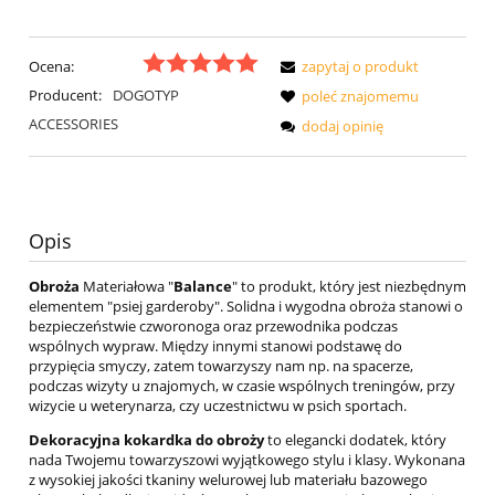
Ocena:
zapytaj o produkt
Producent:
DOGOTYP
poleć znajomemu
ACCESSORIES
dodaj opinię
Opis
Obroża
Materiałowa "
Balance
" to produkt, który jest niezbędnym
elementem "psiej garderoby". Solidna i wygodna obroża stanowi o
bezpieczeństwie czworonoga oraz przewodnika podczas
wspólnych wypraw. Między innymi stanowi podstawę do
przypięcia smyczy, zatem towarzyszy nam np. na spacerze,
podczas wizyty u znajomych, w czasie wspólnych treningów, przy
wizycie u weterynarza, czy uczestnictwu w psich sportach.
Dekoracyjna kokardka do obroży
to elegancki dodatek, który
nada Twojemu towarzyszowi wyjątkowego stylu i klasy. Wykonana
z wysokiej jakości tkaniny welurowej lub materiału bazowego