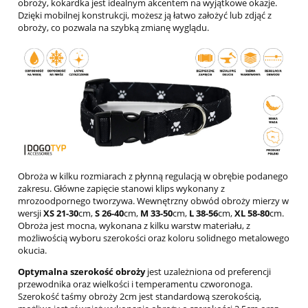
obroży, kokardka jest idealnym akcentem na wyjątkowe okazje.
Dzięki mobilnej konstrukcji, możesz ją łatwo założyć lub zdjąć z
obroży, co pozwala na szybką zmianę wyglądu.
Obroża w kilku rozmiarach z płynną regulacją w obrębie podanego
zakresu. Główne zapięcie stanowi klips wykonany z
mrozoodpornego tworzywa. Wewnętrzny obwód obroży mierzy w
wersji
XS
21-30
cm,
S 26-40
cm,
M 33-50
cm,
L 38-56
cm,
XL 58-80
cm.
Obroża jest mocna, wykonana z kilku warstw materiału, z
możliwością wyboru szerokości oraz koloru solidnego metalowego
okucia.
Optymalna szerokość obroży
jest uzależniona od preferencji
przewodnika oraz wielkości i temperamentu czworonoga.
Szerokość taśmy obroży 2cm jest standardową szerokością,