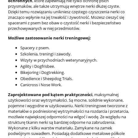
ochronnych
, które zapewniają nie tylko ochronę psich
przysmaków, ale także utrzymują wnętrze nerki dłużej czyste.
Dzięki temu rozwiązaniu unikniesz częstego czyszczenia nerki co
znacząco wpłynie na jej trwałość i żywotność. Możesz cieszyć się
spacerami z psem bez obaw o czystość nerki i bezpieczeństwo
przechowywanych w niej przedmiotów.
Możliwe zastosowanie nerki treningowej:
Spacery z psem.
Szkolenia, treningi i zawody.
Wizyty w przychodniach weterynaryjnych.
Agility i Dogfrisbee.
Bikejoring i Dogtrekking.
Obedience i Sheepdog Trials.
Canicross i Nose Work.
Zaprojektowane pod kątem praktyczności
, maksymalnej
użytkowości oraz wytrzymałości. Są mocne, solidnie wykonane,
pojemne i wygodne w użytkowaniu. Nerki treningowe tworzone z
materiałów o podniesionej wytrzymałości na rozdarcia i przetarcia,
możliwie największej odporności na wilgoć i wodę. Ze względu na
strukturę tkanin nerki są bardziej odporne na zabrudzenia.
Wykonane z kilku warstw materiału. Zamykane na zamek
podwójnym suwadłem. Posiadają dodatkowe metalowe półkole