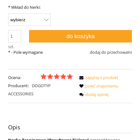
*
Wkład do Nerki:
do koszyka
szt.
*
- Pole wymagane
dodaj do przechowalni
Ocena:
zapytaj o produkt
Producent:
DOGOTYP
poleć znajomemu
ACCESSORIES
dodaj opinię
Opis
Nerka Treningowa "Paw Power Zielony"
zaprojektowana