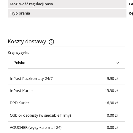
Możliwość regulacji pasa
T
Tryb prania
Rę
Koszty dostawy
Cena nie zawiera ewentualnych kosztów płatności
Kraj wysyłki:
InPost Paczkomaty 24/7
9,90 zł
InPost Kurier
13,90 zł
DPD Kurier
16,90 zł
Odbiór osobisty
(w siedzibie firmy)
0,00 zł
VOUCHER
(wysyłka e-mail 24)
0,00 zł