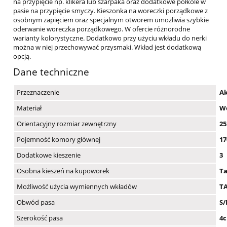
na przypięcie np. klikera lub szarpaka oraz dodatkowe półkole w
pasie na przypięcie smyczy. Kieszonka na woreczki porządkowe z
osobnym zapięciem oraz specjalnym otworem umożliwia szybkie
oderwanie woreczka porządkowego. W ofercie różnorodne
warianty kolorystyczne. Dodatkowo przy użyciu wkładu do nerki
można w niej przechowywać przysmaki. Wkład jest dodatkową
opcją.
Dane techniczne
Przeznaczenie
Ak
Materiał
Wo
Orientacyjny rozmiar zewnętrzny
2
Pojemność komory głównej
17
Dodatkowe kieszenie
3
Osobna kieszeń na kupoworek
T
Możliwość użycia wymiennych wkładów
TA
Obwód pasa
S/
Szerokość pasa
4