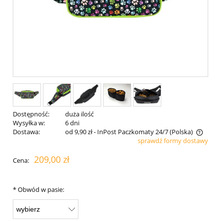
Dostępność:
duża ilość
Wysyłka w:
6 dni
Dostawa:
od 9,90 zł
- InPost Paczkomaty 24/7
(Polska)
sprawdź formy dostawy
Cena nie zawiera ewentualnych kosztów płatności
209,00 zł
Cena:
*
Obwód w pasie: