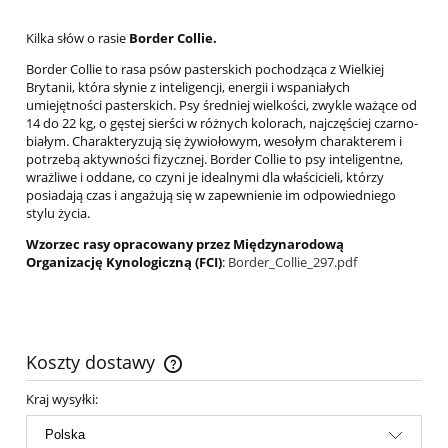
Kilka słów o rasie
Border Collie.
Border Collie to rasa psów pasterskich pochodząca z Wielkiej
Brytanii, która słynie z inteligencji, energii i wspaniałych
umiejętności pasterskich. Psy średniej wielkości, zwykle ważące od
14 do 22 kg, o gęstej sierści w różnych kolorach, najczęściej czarno-
białym. Charakteryzują się żywiołowym, wesołym charakterem i
potrzebą aktywności fizycznej. Border Collie to psy inteligentne,
wrażliwe i oddane, co czyni je idealnymi dla właścicieli, którzy
posiadają czas i angażują się w zapewnienie im odpowiedniego
stylu życia.
Wzorzec rasy opracowany przez Międzynarodową
Organizację Kynologiczną (FCI)
:
Border_Collie_297.pdf
Koszty dostawy
Cena nie zawiera ewentualnych kosztów płatności
Kraj wysyłki: