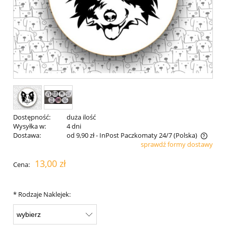
Dostępność:
duża ilość
Wysyłka w:
4 dni
Dostawa:
od 9,90 zł
- InPost Paczkomaty 24/7
(Polska)
sprawdź formy dostawy
Cena nie zawiera ewentualnych kosztów płatności
13,00 zł
Cena:
*
Rodzaje Naklejek: