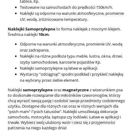
tablice, itp.
Testowane na samochodach do prędkości 150km/h.
Naklejki są odporne na warunki atmosferyczne, promienie
UV, wodę, zróżnicowane temperatury.
Naklejki Samoprzylepne
to forma naklejek z mocnym klejem.
Średnica naklejki
10cm
.
Odporne na warunki atmosferyczne, promienie UV, wodę
oraz zadrapania.
Naklejki na różne podłoża typu meble, lustra, okna, drzwi,
szyby samochodowe, karoserie pojazdów itp.
Naklejki samoprzylepne są łatwe w aplikacji.
Wystarczy "odciągnąć" spodni podkład i przykleić naklejkę
na wybrany przez siebie element.
Naklejki
samoprzylepne
oraz
magnetyczne
z wizerunkiem psa
to doskonałe rozwiązanie dla miłośników czworonogów, którzy
chcą wyrazić swoją pasję i ozdobić swoje przedmioty codziennego
użytku. Dostępne dla różnych ras oraz w różnych wersjach dla
"psich mam" i"psich tatusiów". Naklejki umożliwiają dekoracje
samochodu, motocykla, laptopa czy lodówki. Łatwe w aplikacji i
trwałe. Wybierz swój ulubiony wzór i ciesz się z przyjemności
patrzenia na niego każdego dnia!